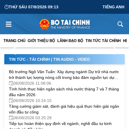
THỨ SÁU 07/8/2026 09:13
TIẾNG ANH
Ngoại giao phải “mở vốn”, mở đường cho công nghệ và
cơ hội phát triển
TRANG CHỦ
GIỚI THIỆU BỘ
LÃNH ĐẠO BỘ
TIN TỨC TÀI CHÍNH
HỆ
04/08/2026 05:06:29
TIN TỨC - TÀI CHÍNH
|
TIN AUDIO - VIDEO
Bộ trưởng Ngô Văn Tuấn: Xây dựng ngành Dự trữ nhà nước
trở thành lực lượng nòng cốt trong bảo đảm nguồn lực dự
trữ chiến lược quốc gia
06/08/2026 11:08:06
Tình hình thực hiện ngân sách nhà nước tháng 7 và 7 tháng
đầu năm 2026
06/08/2026 10:24:15
Tăng cường giám sát, đánh giá hiệu quả thực hiện giải ngân
vốn đầu tư công
06/08/2026 03:25:28
Tiếp tục hoàn thiện quy định về ngành, nghề đầu tư kinh