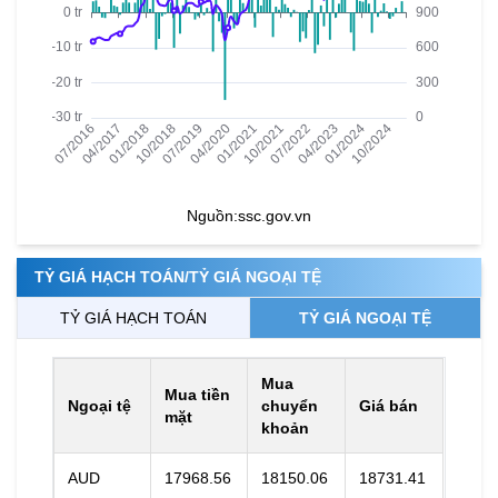
Nguồn:
ssc.gov.vn
TỶ GIÁ HẠCH TOÁN/TỶ GIÁ NGOẠI TỆ
TỶ GIÁ HẠCH TOÁN
TỶ GIÁ NGOẠI TỆ
Mua
Mua tiền
Ngoại tệ
chuyển
Giá bán
mặt
khoản
AUD
17968.56
18150.06
18731.41