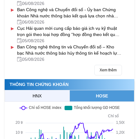
Nguyễn Viết Xuân, Hà Đông, Hà Nội năm 2027-
06/08/2026
▸
2028
Ban Công nghệ và Chuyển đổi số - Ủy ban Chứng
khoán Nhà nước thông báo kết quả lựa chọn nhà
thầu gói thầu “Thuê dịch vụ phần mềm gửi tin nhắn
06/08/2026
▸
(SMS) hỗ trợ một số hệ thống CNTT của Ủy ban
Cục Hải quan mời cung cấp báo giá ịch vụ kỹ thuật
Chứng khoán Nhà nước giai đoạn 2026-2029”
trọn gói theo loại hợp đồng “hợp đồng theo kết quả
đầu ra” cho các máy soi container của ngành Hải
05/08/2026
▸
quan
Ban Công nghệ thông tin và Chuyển đổi số – Kho
bạc Nhà nước thông báo hủy thông tin kế hoạch lựa
chọn nhà thầu Bảo hành máy chủ và nâng cấp phần
05/08/2026
mềm sao lưu dữ liệu tại các KBNN địa phương
Xem thêm
THÔNG TIN CHỨNG KHOÁN
HNX
HOSE