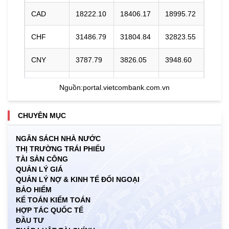
CAD
18222.10
18406.17
18995.72
CHF
31486.79
31804.84
32823.55
CNY
3787.79
3826.05
3948.60
DKK
0.00
3966.64
4118.33
Nguồn:
portal.vietcombank.com.vn
EUR
29432.37
29729.66
30984.19
CHUYÊN MỤC
GBP
34353.09
34700.09
35811.54
NGÂN SÁCH NHÀ NƯỚC
THỊ TRƯỜNG TRÁI PHIẾU
HKD
3247.93
3280.74
3406.20
TÀI SẢN CÔNG
QUẢN LÝ GIÁ
INR
0.00
273.68
285.45
QUẢN LÝ NỢ & KINH TẾ ĐỐI NGOẠI
BẢO HIỂM
JPY
159.79
161.40
170.81
KẾ TOÁN KIỂM TOÁN
HỢP TÁC QUỐC TẾ
ĐẦU TƯ
KRW
15.99
17.76
19.27