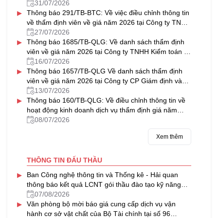
31/07/2026
▸
Thông báo 291/TB-BTC: Về việc điều chỉnh thông tin
về thẩm định viên về giá năm 2026 tại Công ty TNHH
Thẩm định giá & Bất động sản NAVICO
27/07/2026
▸
Thông báo 1685/TB-QLG: Về danh sách thẩm định
viên về giá năm 2026 tại Công ty TNHH Kiểm toán tư
vấn Thủ Đô
16/07/2026
▸
Thông báo 1657/TB-QLG Về danh sách thẩm định
viên về giá năm 2026 tại Công ty CP Giám định và
Thẩm định tài sản Việt Nam
13/07/2026
▸
Thông báo 160/TB-QLG: Về điều chỉnh thông tin về
hoạt động kinh doanh dịch vụ thẩm định giá năm
2026 tại Công ty CP Định giá HFC
08/07/2026
Xem thêm
THÔNG TIN ĐẤU THẦU
▸
Ban Công nghệ thông tin và Thống kê - Hải quan
thông báo kết quả LCNT gói thầu đào tạo kỹ năng
làm việc trong môi trường số, chuyển đổi số của
07/08/2026
▸
ngành Hải quan (02 lớp)
Văn phòng bộ mời báo giá cung cấp dịch vụ vận
hành cơ sở vật chất của Bộ Tài chính tại số 96