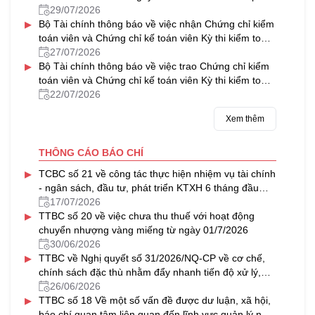
về tổ hợp tác
29/07/2026
▸
Bộ Tài chính thông báo về việc nhận Chứng chỉ kiểm
toán viên và Chứng chỉ kế toán viên Kỳ thi kiểm toán
viên, kế toán viên năm 2025
27/07/2026
▸
Bộ Tài chính thông báo về việc trao Chứng chỉ kiểm
toán viên và Chứng chỉ kế toán viên Kỳ thi kiểm toán
viên, kế toán viên năm 2025
22/07/2026
Xem thêm
THÔNG CÁO BÁO CHÍ
▸
TCBC số 21 về công tác thực hiện nhiệm vụ tài chính
- ngân sách, đầu tư, phát triển KTXH 6 tháng đầu
năm, triển khai nhiệm vụ 6 tháng cuối năm 2026
17/07/2026
▸
TTBC số 20 về việc chưa thu thuế với hoạt động
chuyển nhượng vàng miếng từ ngày 01/7/2026
30/06/2026
▸
TTBC về Nghị quyết số 31/2026/NQ-CP về cơ chế,
chính sách đặc thù nhằm đẩy nhanh tiến độ xử lý,
khai thác nhà, đất dôi dư sau sắp xếp tổ chức bộ
26/06/2026
▸
máy và đơn vị hành chính
TTBC số 18 Về một số vấn đề được dư luận, xã hội,
báo chí quan tâm liên quan đến lĩnh vực quản lý nhà