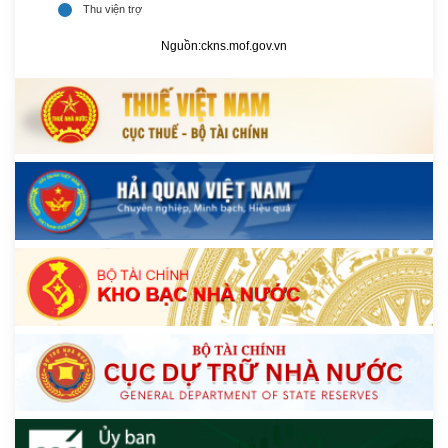
Nguồn:
ckns.mof.gov.vn