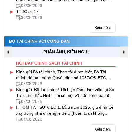
nước của Bộ Tài chính trong tháng 5/2026
03/06/2026
▸
TTBC số 17
30/05/2026
Xem thêm
BỘ TÀI CHÍNH VỚI CÔNG DÂN
PHẢN ÁNH, KIẾN NGHỊ
HỎI ĐÁP CHÍNH SÁCH TÀI CHÍNH
▸
Kính gửi Bộ tài chính, Theo tôi được biết, Bộ Tài
chính đã ban hành Quyết định số 1037/QĐ-BTC,
chính thức công bố quy trình...
07/08/2026
▸
Kính gửi: Bộ Tài chính! Tôi hiện đang làm việc tại Sở
Tài chính Bắc Ninh. Tôi có một vấn đề liên quan đến
lĩnh vực đầu tư...
07/08/2026
▸
I. TÓM TẮT SỰ VIỆC 1. Đầu năm 2025, gia đình tôi
xây dựng nhà ở riêng lẻ để ở (hoàn toàn không
nhằm mục đích kinh doanh) tại...
07/08/2026
Xem thêm