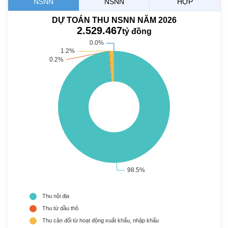
NSNN
NSNN
HỢP
DỰ TOÁN THU NSNN NĂM 2026
2.529.467
tỷ đồng