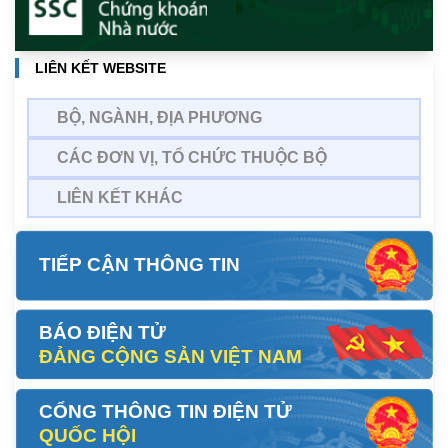
LIÊN KẾT WEBSITE
BỘ, NGÀNH, ĐỊA PHƯƠNG
CÁC ĐƠN VỊ, TỔ CHỨC THUỘC BỘ
LIÊN KẾT KHÁC
TIẾP CẬN THÔNG TIN
BÁO ĐIỆN TỬ
ĐẢNG CỘNG SẢN VIỆT NAM
CỔNG THÔNG TIN ĐIỆN TỬ
QUỐC HỘI