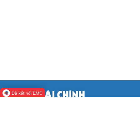
Đã kết nối EMC
CỔNG THÔNG TIN ĐIỆN TỬ BỘ TÀI
CHÍNH
Cơ quan chủ quản:
Bộ Tài chính