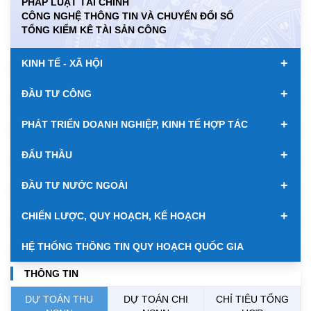
PHÁP LUẬT TÀI CHÍNH
CÔNG NGHỆ THÔNG TIN VÀ CHUYỂN ĐỔI SỐ
KWD
0.00
84917.43
89033.66
TỔNG KIỂM KÊ TÀI SẢN CÔNG
MYR
0.00
6347.10
6485.21
+
KINH TẾ - XÃ HỘI
NOK
0.00
2697.17
2811.55
+
ĐẦU TƯ CÔNG
RUB
0.00
304.30
336.84
+
PHÁT TRIỂN DOANH NGHIỆP, KINH TẾ HỢP TÁC
SAR
0.00
6945.42
7244.36
+
ĐẤU THẦU
SEK
0.00
2702.79
2817.41
+
ĐẦU TƯ NƯỚC NGOÀI
SGD
19916.94
20118.12
20804.08
+
CHIẾN LƯỢC, QUY HOẠCH, KẾ HOẠCH
THB
698.84
776.49
809.42
HỆ THỐNG THÔNG TIN QUY HOẠCH QUỐC GIA
USD
26000.00
26030.00
26410.00
THÔNG TIN
DỰ TOÁN THU
DỰ TOÁN CHI
CHỈ TIÊU TỔNG