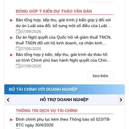
ĐÓNG GÓP Ý KIẾN DỰ THẢO VĂN BẢN
▸
Bản tổng hợp, tiếp thu, giải trình ý kiến góp ý đối với
dự án Luật sửa đổi, bổ sung một số điều của Luật
Thuế tài nguyên
07/08/2026
▸
Dự án Nghị quyết của Quốc hội về giảm thuế TNCN,
thuế TNDN đối với hộ kinh doanh, cá nhân kinh
doanh và doanh nghiệp
07/08/2026
▸
Bản tổng hợp ý kiến, tiếp thu, giải trình dự thảo hồ
sơ trình Chính phủ ban hành Nghị quyết của Chính
phủ về việc VIMC được chia cổ tức bằng cổ phiếu từ
07/08/2026
nguồn lợi nhuận sau thuế chưa phân phối của năm
Xem thêm
2024
BỘ TÀI CHÍNH VỚI DOANH NGHIỆP
HỖ TRỢ DOANH NGHIỆP
THÔNG TIN DỊCH VỤ TÀI CHÍNH
▸
Đính chính phụ lục kèm theo Thông báo số 523/TB-
BTC ngày 30/6/2026