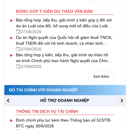
ĐÓNG GÓP Ý KIẾN DỰ THẢO VĂN BẢN
▸
Bản tổng hợp, tiếp thu, giải trình ý kiến góp ý đối với
dự án Luật sửa đổi, bổ sung một số điều của Luật
Thuế tài nguyên
07/08/2026
▸
Dự án Nghị quyết của Quốc hội về giảm thuế TNCN,
thuế TNDN đối với hộ kinh doanh, cá nhân kinh
doanh và doanh nghiệp
07/08/2026
▸
Bản tổng hợp ý kiến, tiếp thu, giải trình dự thảo hồ
sơ trình Chính phủ ban hành Nghị quyết của Chính
phủ về việc VIMC được chia cổ tức bằng cổ phiếu từ
07/08/2026
nguồn lợi nhuận sau thuế chưa phân phối của năm
Xem thêm
2024
BỘ TÀI CHÍNH VỚI DOANH NGHIỆP
HỖ TRỢ DOANH NGHIỆP
THÔNG TIN DỊCH VỤ TÀI CHÍNH
▸
Đính chính phụ lục kèm theo Thông báo số 523/TB-
BTC ngày 30/6/2026