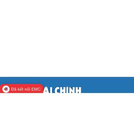
Đã kết nối EMC
CỔNG THÔNG TIN ĐIỆN TỬ BỘ TÀI
CHÍNH
Cơ quan chủ quản:
Bộ Tài chính