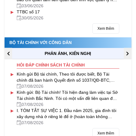
nước của Bộ Tài chính trong tháng 5/2026
03/06/2026
▸
TTBC số 17
30/05/2026
Xem thêm
BỘ TÀI CHÍNH VỚI CÔNG DÂN
PHẢN ÁNH, KIẾN NGHỊ
HỎI ĐÁP CHÍNH SÁCH TÀI CHÍNH
▸
Kính gửi Bộ tài chính, Theo tôi được biết, Bộ Tài
chính đã ban hành Quyết định số 1037/QĐ-BTC,
chính thức công bố quy trình...
07/08/2026
▸
Kính gửi: Bộ Tài chính! Tôi hiện đang làm việc tại Sở
Tài chính Bắc Ninh. Tôi có một vấn đề liên quan đến
lĩnh vực đầu tư...
07/08/2026
▸
I. TÓM TẮT SỰ VIỆC 1. Đầu năm 2025, gia đình tôi
xây dựng nhà ở riêng lẻ để ở (hoàn toàn không
nhằm mục đích kinh doanh) tại...
07/08/2026
Xem thêm