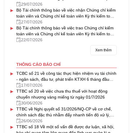
về tổ hợp tác
29/07/2026
▸
Bộ Tài chính thông báo về việc nhận Chứng chỉ kiểm
toán viên và Chứng chỉ kế toán viên Kỳ thi kiểm toán
viên, kế toán viên năm 2025
27/07/2026
▸
Bộ Tài chính thông báo về việc trao Chứng chỉ kiểm
toán viên và Chứng chỉ kế toán viên Kỳ thi kiểm toán
viên, kế toán viên năm 2025
22/07/2026
Xem thêm
THÔNG CÁO BÁO CHÍ
▸
TCBC số 21 về công tác thực hiện nhiệm vụ tài chính
- ngân sách, đầu tư, phát triển KTXH 6 tháng đầu
năm, triển khai nhiệm vụ 6 tháng cuối năm 2026
17/07/2026
▸
TTBC số 20 về việc chưa thu thuế với hoạt động
chuyển nhượng vàng miếng từ ngày 01/7/2026
30/06/2026
▸
TTBC về Nghị quyết số 31/2026/NQ-CP về cơ chế,
chính sách đặc thù nhằm đẩy nhanh tiến độ xử lý,
khai thác nhà, đất dôi dư sau sắp xếp tổ chức bộ
26/06/2026
▸
máy và đơn vị hành chính
TTBC số 18 Về một số vấn đề được dư luận, xã hội,
báo chí quan tâm liên quan đến lĩnh vực quản lý nhà