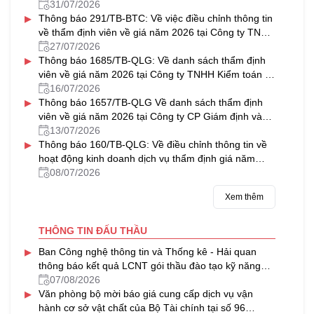
31/07/2026
▸
Thông báo 291/TB-BTC: Về việc điều chỉnh thông tin
về thẩm định viên về giá năm 2026 tại Công ty TNHH
Thẩm định giá & Bất động sản NAVICO
27/07/2026
▸
Thông báo 1685/TB-QLG: Về danh sách thẩm định
viên về giá năm 2026 tại Công ty TNHH Kiểm toán tư
vấn Thủ Đô
16/07/2026
▸
Thông báo 1657/TB-QLG Về danh sách thẩm định
viên về giá năm 2026 tại Công ty CP Giám định và
Thẩm định tài sản Việt Nam
13/07/2026
▸
Thông báo 160/TB-QLG: Về điều chỉnh thông tin về
hoạt động kinh doanh dịch vụ thẩm định giá năm
2026 tại Công ty CP Định giá HFC
08/07/2026
Xem thêm
THÔNG TIN ĐẤU THẦU
▸
Ban Công nghệ thông tin và Thống kê - Hải quan
thông báo kết quả LCNT gói thầu đào tạo kỹ năng
làm việc trong môi trường số, chuyển đổi số của
07/08/2026
▸
ngành Hải quan (02 lớp)
Văn phòng bộ mời báo giá cung cấp dịch vụ vận
hành cơ sở vật chất của Bộ Tài chính tại số 96