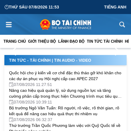
THỨ SÁU 07/8/2026 11:53
TIẾNG ANH
Tăng cường giám sát, đánh giá hiệu quả thực hiện giải
ngân vốn đầu tư công
TRANG CHỦ
GIỚI THIỆU BỘ
LÃNH ĐẠO BỘ
TIN TỨC TÀI CHÍNH
HỆ
06/08/2026 03:25:28
TIN TỨC - TÀI CHÍNH
|
TIN AUDIO - VIDEO
Quốc hội cho ý kiến về cơ chế đặc thù tháo gỡ khó khăn cho
các dự án phục vụ Hội nghị cấp cao APEC 2027
07/08/2026 11:27:51
Nâng cao hiệu quả quản lý, sử dụng nguồn lực và tăng
cường phân cấp trong thực hiện Chương trình mục tiêu quốc
gia
07/08/2026 10:39:11
Bộ trưởng Ngô Văn Tuấn: Rõ người, rõ việc, rõ thời gian, rõ
kết quả để nâng cao hiệu quả thực thi nhiệm vụ
07/08/2026 06:32:37
Thứ trưởng Trần Quốc Phương làm việc với Quỹ Quốc tế về