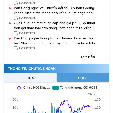
Nguyễn Viết Xuân, Hà Đông, Hà Nội năm 2027-
06/08/2026
▸
2028
Ban Công nghệ và Chuyển đổi số - Ủy ban Chứng
khoán Nhà nước thông báo kết quả lựa chọn nhà
thầu gói thầu “Thuê dịch vụ phần mềm gửi tin nhắn
06/08/2026
▸
(SMS) hỗ trợ một số hệ thống CNTT của Ủy ban
Cục Hải quan mời cung cấp báo giá ịch vụ kỹ thuật
Chứng khoán Nhà nước giai đoạn 2026-2029”
trọn gói theo loại hợp đồng “hợp đồng theo kết quả
đầu ra” cho các máy soi container của ngành Hải
05/08/2026
▸
quan
Ban Công nghệ thông tin và Chuyển đổi số – Kho
bạc Nhà nước thông báo hủy thông tin kế hoạch lựa
chọn nhà thầu Bảo hành máy chủ và nâng cấp phần
05/08/2026
mềm sao lưu dữ liệu tại các KBNN địa phương
Xem thêm
THÔNG TIN CHỨNG KHOÁN
HNX
HOSE