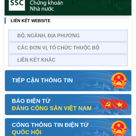
LIÊN KẾT WEBSITE
BỘ, NGÀNH, ĐỊA PHƯƠNG
CÁC ĐƠN VỊ, TỔ CHỨC THUỘC BỘ
LIÊN KẾT KHÁC
TIẾP CẬN THÔNG TIN
BÁO ĐIỆN TỬ
ĐẢNG CỘNG SẢN VIỆT NAM
CỔNG THÔNG TIN ĐIỆN TỬ
QUỐC HỘI