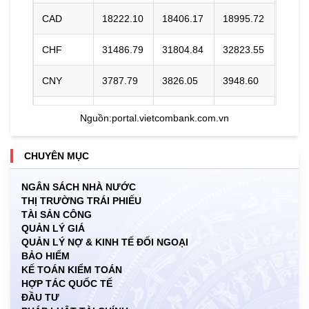
CAD
18222.10
18406.17
18995.72
CHF
31486.79
31804.84
32823.55
CNY
3787.79
3826.05
3948.60
DKK
0.00
3966.64
4118.33
Nguồn:
portal.vietcombank.com.vn
EUR
29432.37
29729.66
30984.19
CHUYÊN MỤC
GBP
34353.09
34700.09
35811.54
NGÂN SÁCH NHÀ NƯỚC
THỊ TRƯỜNG TRÁI PHIẾU
HKD
3247.93
3280.74
3406.20
TÀI SẢN CÔNG
QUẢN LÝ GIÁ
INR
0.00
273.68
285.45
QUẢN LÝ NỢ & KINH TẾ ĐỐI NGOẠI
BẢO HIỂM
JPY
159.79
161.40
170.81
KẾ TOÁN KIỂM TOÁN
HỢP TÁC QUỐC TẾ
ĐẦU TƯ
KRW
15.99
17.76
19.27