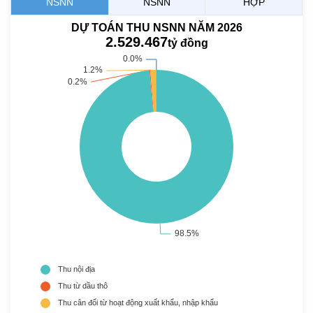
NSNN
NSNN
HỢP
DỰ TOÁN THU NSNN NĂM 2026
2.529.467
tỷ đồng