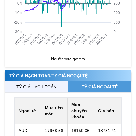
Nguồn:
ssc.gov.vn
TỶ GIÁ HẠCH TOÁN/TỶ GIÁ NGOẠI TỆ
TỶ GIÁ HẠCH TOÁN
TỶ GIÁ NGOẠI TỆ
Mua
Mua tiền
Ngoại tệ
chuyển
Giá bán
mặt
khoản
AUD
17968.56
18150.06
18731.41