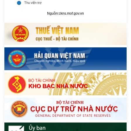
Nguồn:
ckns.mof.gov.vn