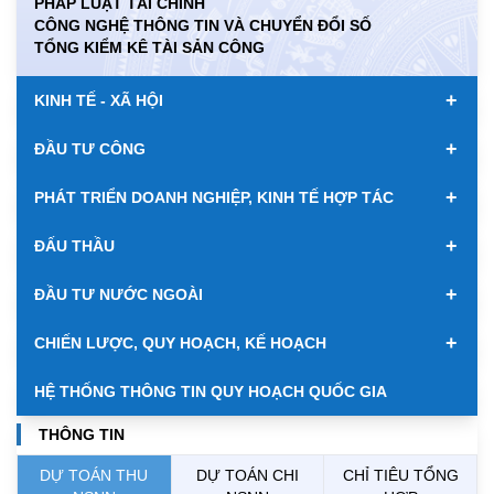
PHÁP LUẬT TÀI CHÍNH
CÔNG NGHỆ THÔNG TIN VÀ CHUYỂN ĐỔI SỐ
KWD
0.00
84917.43
89033.66
TỔNG KIỂM KÊ TÀI SẢN CÔNG
MYR
0.00
6347.10
6485.21
+
KINH TẾ - XÃ HỘI
NOK
0.00
2697.17
2811.55
+
ĐẦU TƯ CÔNG
RUB
0.00
304.30
336.84
+
PHÁT TRIỂN DOANH NGHIỆP, KINH TẾ HỢP TÁC
SAR
0.00
6945.42
7244.36
+
ĐẤU THẦU
SEK
0.00
2702.79
2817.41
+
ĐẦU TƯ NƯỚC NGOÀI
SGD
19916.94
20118.12
20804.08
+
CHIẾN LƯỢC, QUY HOẠCH, KẾ HOẠCH
THB
698.84
776.49
809.42
HỆ THỐNG THÔNG TIN QUY HOẠCH QUỐC GIA
USD
26000.00
26030.00
26410.00
THÔNG TIN
DỰ TOÁN THU
DỰ TOÁN CHI
CHỈ TIÊU TỔNG